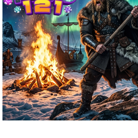
Twistshake
TY Toys
U
V
Veja
Vitaflow
Vtech
W
Waterland
Wellness
X