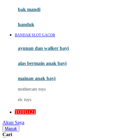
Moby
bak mandi
Momami
handuk
Mothercare
BANDAR SLOT GACOR
Mustela
ayunan dan walker bayi
My Buddy Tag
My K
alas bermain anak bayi
N
mainan anak bayi
Naif
mothercare toys
Nike
elc toys
Nordic Natural
TOTO121
Nuby
Akun Saya
Nuna
Masuk
Cari