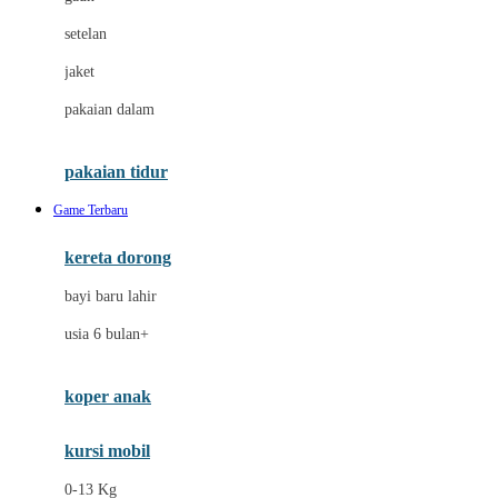
Dae Organics
setelan
Docare
jaket
Doona
pakaian dalam
Down To Earth
Drew
pakaian tidur
Dr. Brown's
Game Terbaru
E
kereta dorong
ELC
bayi baru lahir
Ergobaby
usia 6 bulan+
Expert Care
koper anak
Ezyroller
kursi mobil
F
0-13 Kg