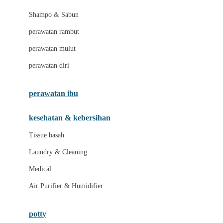
London Taxi
Shampo & Sabun
Love To Dream
perawatan rambut
perawatan mulut
M
perawatan diri
Magformers
Mama's Choice
perawatan ibu
Mamas&Papas
kesehatan & kebersihan
Mamaway
Tissue basah
Maxi Cosi
Laundry & Cleaning
Megabloks
Medical
Micro
Air Purifier & Humidifier
MiDeer
Mimi & Lula
potty
Mini Monkey