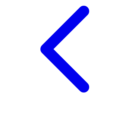
Xootz
Y
Yamatoya
Z
Zaxy
Zoggs
0-9
4Moms
59S