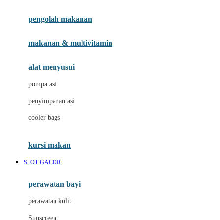
Joie
pengolah makanan
Joolz
Jujube
makanan & multivitamin
K
alat menyusui
Kiddycuts
pompa asi
Kumon
penyimpanan asi
L
cooler bags
Leapfrog
kursi makan
Leclerc
SLOT GACOR
Lee Vierra
Lillebaby
perawatan bayi
Little Bird Told Me
perawatan kulit
Little Miss Janis
Sunscreen